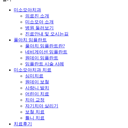
미소모아치과
의료진 소개
미소모아 소개
병원 둘러보기
진료안내 및 오시는길
풀아치 임플란트
풀아치 임플란트란?
네비게이션 임플란트
원데이 임플란트
임플란트 시술 사례
미소모아치과 치료
심미치료
원데이 보철
사랑니 발치
어린이 치료
치아 교정
자기치아 살리기
보철 치료
틀니 치료
치료후기