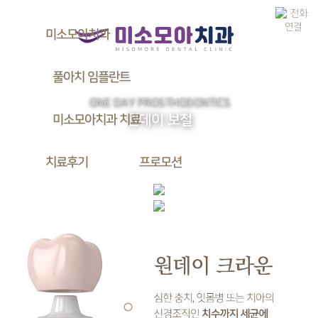
열기
미소모아치과
의료진 소개
풀아치 임플란트
미소모아 소개
ONE DAY PROSTHODONTICS
풀아치 임플란트란?
병원 둘러보기
원데이 보철
미소모아치과 치료
네비게이션 임플란트
진료안내 및 오시는길
심미치료
원데이 임플란트
치료후기
프로모션
원데이 보철
임플란트 시술 사례
미소모아 치료 후기
미소모아 프로모션
사랑니 발치
어린이 치료
치아 교정
자기치아 살리기
보철 치료