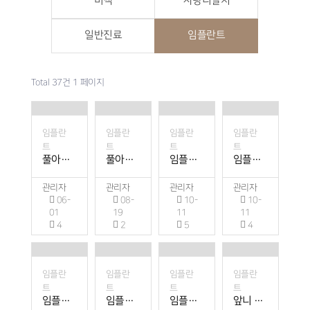
미백
사랑니발치
틀니 치료
일반진료
임플란트
Total 37건
1 페이지
임플란
임플란
임플란
임플란
트
트
트
트
풀아치 임플란트 전후케이스
풀아치 전체임플란트 전후 케이스
임플란트 치료 후기
임플란트 치료 후기
관리자
관리자
관리자
관리자
06-
08-
10-
10-
01
19
11
11
4
2
5
4
임플란
임플란
임플란
임플란
트
트
트
트
임플란트 치료 후기
임플란트 치료 후기
임플란트 치료 후기
앞니 발치 후 즉시 임플란트 식립 후기